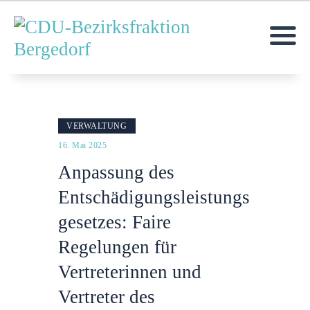
MOIN!
VERWALTUNG
AKTUELLES
16. Mai 2025
MITGLIEDER
Anpassung des
ANFRAGEN & ANTRÄGE
TERMINE
Entschädigungsleistungs
KONTAKT
gesetzes: Faire
KREISVERBAND
Regelungen für
Vertreterinnen und
Vertreter des