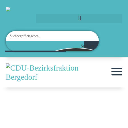
MOIN!
Suchen
AKTUELLES
MITGLIEDER
ANFRAGEN & ANTRÄGE
TERMINE
KONTAKT
KREISVERBAND