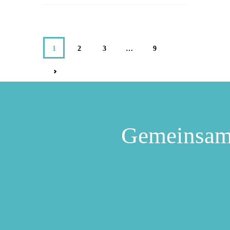
1
2
3
…
9
>
Gemeinsam