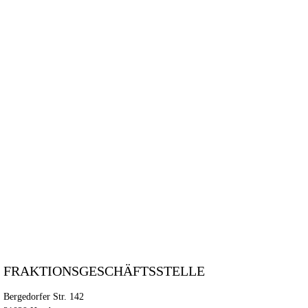
Ge
w
FRAKTIONSGESCHÄFTSSTELLE
Bergedorfer Str. 142