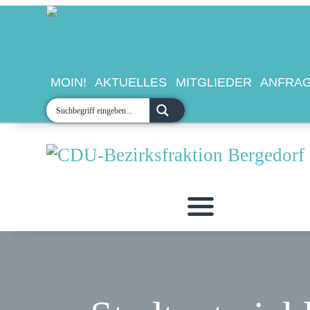
MO
AK
MOIN!
AKTUELLES
MITGLIEDER
ANFRAG
MI
AN
TE
KO
KR