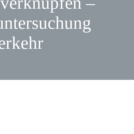
 verknüpfen –
untersuchung
erkehr