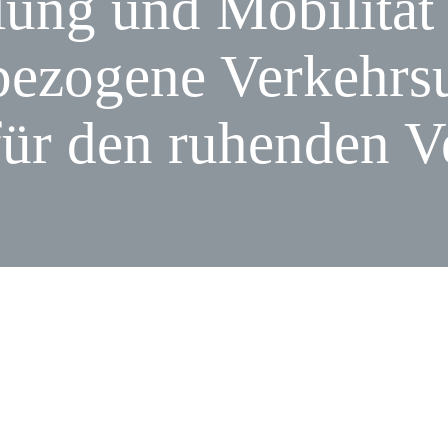
lung und Mobilität
bezogene Verkehrs
für den ruhenden V