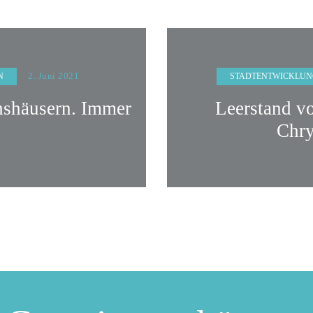
2. Juni 2021
N
STADTENTWICKLUN
hshäusern. Immer
Leerstand v
Chry