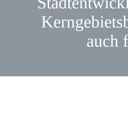
Stadtentwick
Kerngebiets
auch 