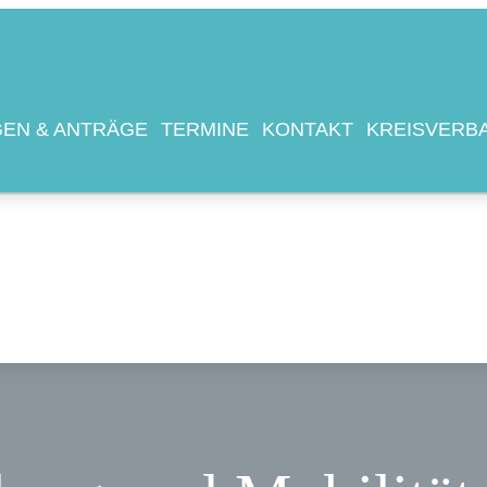
IN!
TUELLES
EN & ANTRÄGE
TERMINE
KONTAKT
KREISVERB
TGLIEDER
FRAGEN & ANTRÄGE
RMINE
NTAKT
EISVERBAND