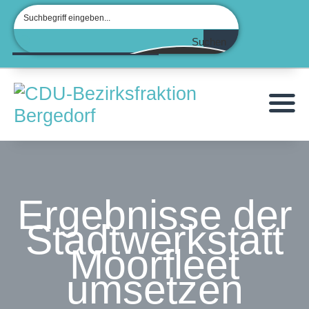
Suchen
Ergebnisse der
Stadtwerkstatt
Moorfleet
umsetzen