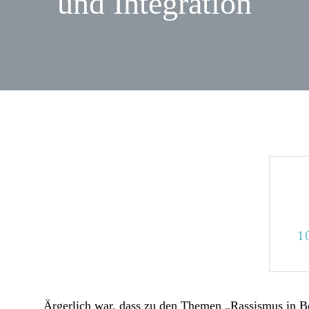
und Integration
KREISVERBAND
1
Ärgerlich war, dass zu den Themen „Rassismus in B