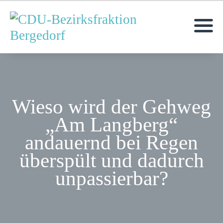
MOIN!
AKTUELLES
Wieso wird der Gehweg
MITGLIEDER
„Am Langberg“
ANFRAGEN & ANTRÄGE
andauernd bei Regen
TERMINE
KONTAKT
überspült und dadurch
KREISVERBAND
unpassierbar?