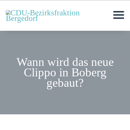
MOIN!
AKTUELLES
Wann wird das neue
MITGLIEDER
Clippo in Boberg
ANFRAGEN & ANTRÄGE
gebaut?
TERMINE
KONTAKT
KREISVERBAND