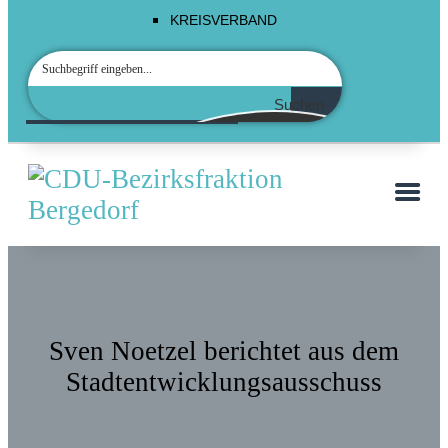
KREISVERBAND
Suchen
Sven Noetzel berichtet aus dem
Stadtentwicklungsausschuss