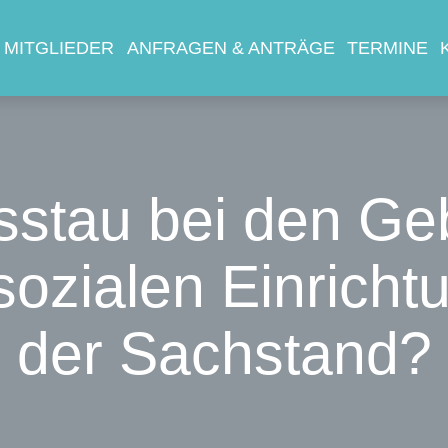
IN!
MITGLIEDER
ANFRAGEN & ANTRÄGE
TERMINE
TUELLES
TGLIEDER
FRAGEN & ANTRÄGE
sstau bei den Ge
RMINE
sozialen Einricht
NTAKT
der Sachstand?
EISVERBAND