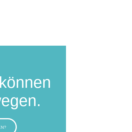
können
wegen.
EN?