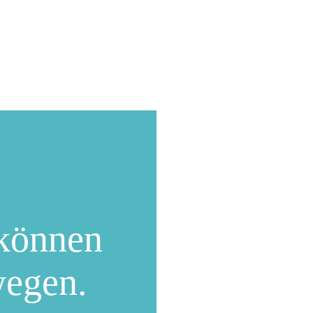
können
wegen.