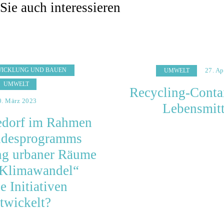
Sie auch interessieren
WICKLUNG UND BAUEN
27. Ap
UMWELT
UMWELT
Recycling-Conta
0. März 2023
Lebensmitt
edorf im Rahmen
ndesprogramms
g urbaner Räume
 Klimawandel“
e Initiativen
twickelt?