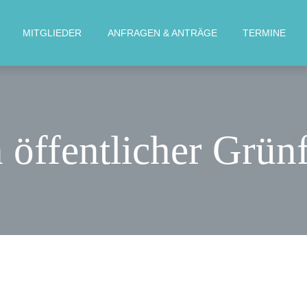
MOIN!
MITGLIEDER
ANFRAGEN & ANTRÄGE
TERMINE
AKTUELLES
MITGLIEDER
ANFRAGEN &
öffentlicher Grün
ANTRÄGE
TERMINE
KONTAKT
KREISVERBAND