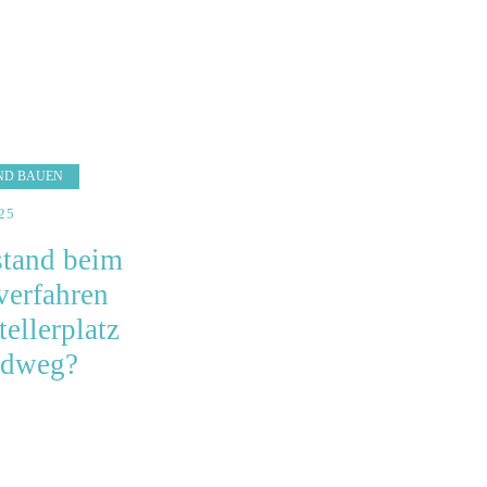
ND BAUEN
25
stand beim
erfahren
tellerplatz
ndweg?