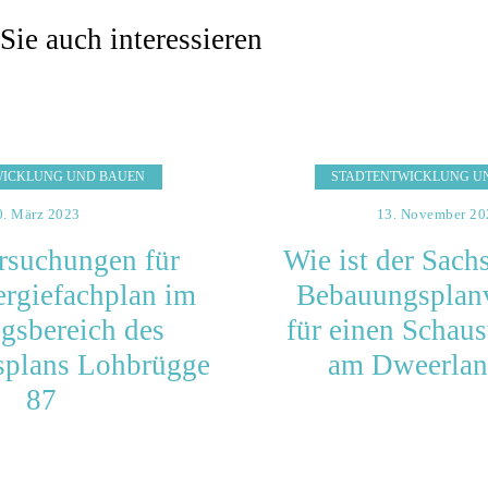
Sie auch interessieren
WICKLUNG UND BAUEN
STADTENTWICKLUNG U
0. März 2023
13. November 20
rsuchungen für
Wie ist der Sach
ergiefachplan im
Bebauungsplanv
gsbereich des
für einen Schaus
plans Lohbrügge
am Dweerla
87