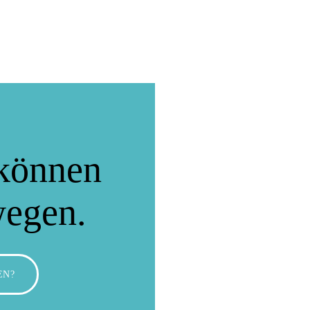
können
wegen.
EN?