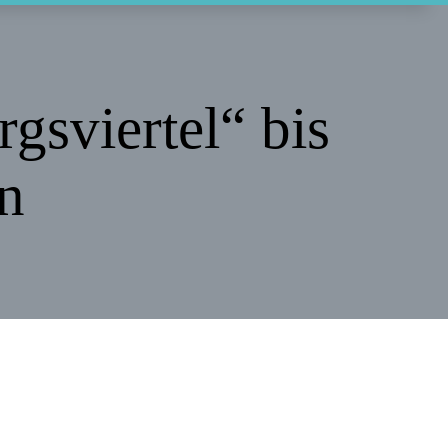
gsviertel“ bis
n