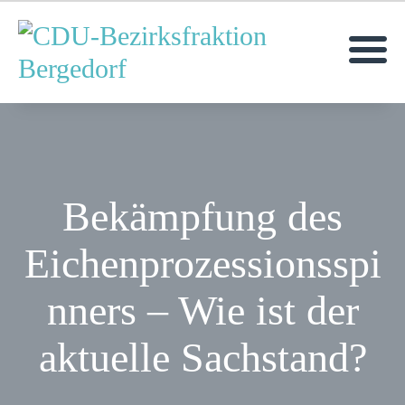
MOIN!
AKTUELLES
MITGLIEDER
ANFRAGEN &
Bekämpfung des
ANTRÄGE
Eichenprozessionsspi
TERMINE
nners – Wie ist der
aktuelle Sachstand?
KONTAKT