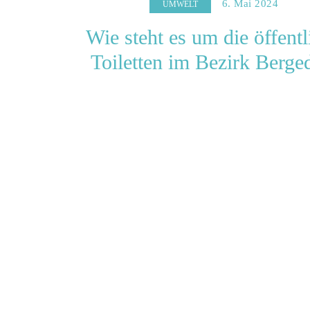
6. Mai 2024
UMWELT
Wie steht es um die öffent
Toiletten im Bezirk Berge
Ge