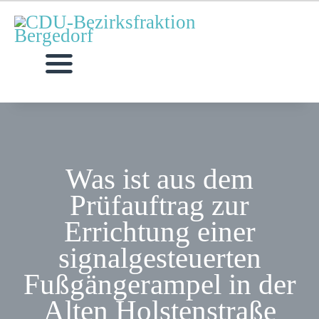
MOIN!
AKTUELLES
MITGLIEDER
Was ist aus dem
ANFRAGEN & ANTRÄGE
TERMINE
Prüfauftrag zur
KONTAKT
Errichtung einer
KREISVERBAND
signalgesteuerten
Fußgängerampel in der
Alten Holstenstraße