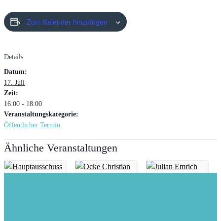
Zum Kalender hinzufügen
Details
Datum:
17. Juli
Zeit:
16:00 - 18:00
Veranstaltungskategorie:
Öffentlicher Termin
Ähnliche Veranstaltungen
Hauptausschuss
Kommunalpolitische
Sprechstunde mit
Kommunalpolitische
13. August ·
Julian Emrich
Sprechstunde des
18:00
-
19:30
Bezirksabgeordneten
21. August ·