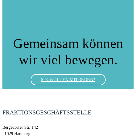
Ocke Christian
16:00
-
18:00
Eggebrecht
14. August ·
16:00
-
18:00
Gemeinsam können
wir viel bewegen.
SIE WOLLEN MITREDEN?
FRAKTIONSGESCHÄFTSSTELLE
Bergedorfer Str. 142
21029 Hamburg