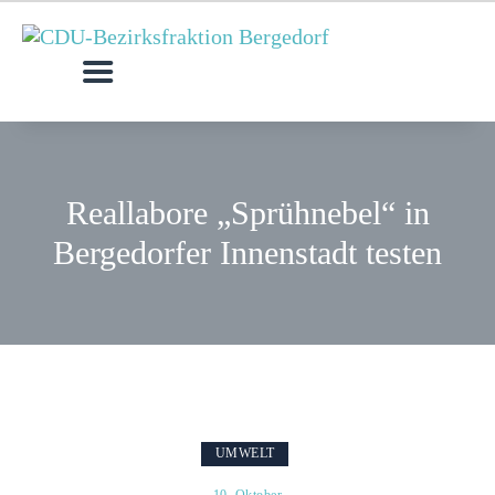
MOIN!
AKTUELLES
MITGLIEDER
Reallabore „Sprühnebel“ in
ANFRAGEN & ANTRÄGE
Bergedorfer Innenstadt testen
TERMINE
KONTAKT
KREISVERBAND
UMWELT