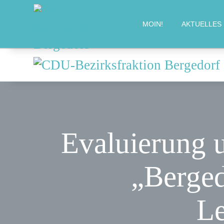
MOIN!
AKTUELLES
Evaluierung u
„Berged
L