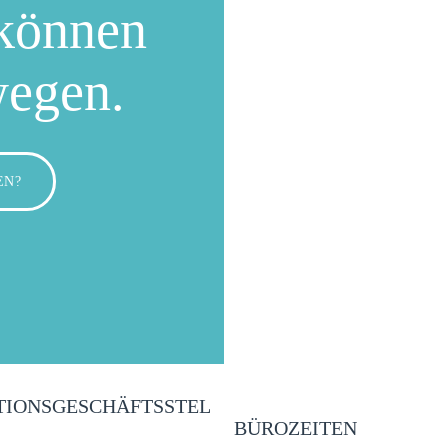
können
wegen.
EN?
TIONSGESCHÄFTSSTEL
BÜROZEITEN