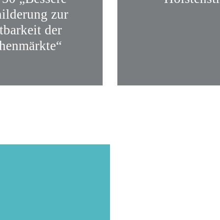
ilderung zur
tbarkeit der
henmärkte“