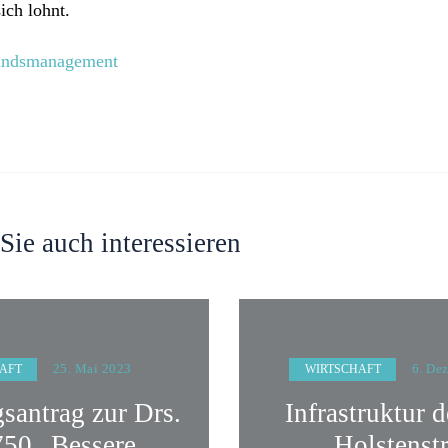
ich lohnt.
tandsmanagement
Sie auch interessieren
25. Mai 2023
6. De
AFT
WIRTSCHAFT
santrag zur Drs.
Infrastruktur 
750 „Bessere
Holstenst