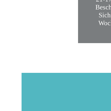
Besch
Sich
Woc