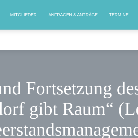
MOIN!
MITGLIEDER
ANFRAGEN & ANTRÄGE
TERMINE
AKTUELLES
MITGLIEDER
ANFRAGEN &
ANTRÄGE
nd Fortsetzung des
TERMINE
orf gibt Raum“ (
KONTAKT
eerstandsmanageme
KREISVERBAND