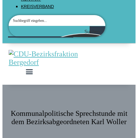
KREISVERBAND
Suchen
Kommunalpolitische Sprechstunde mit
dem Bezirksabgeordneten Karl Woller